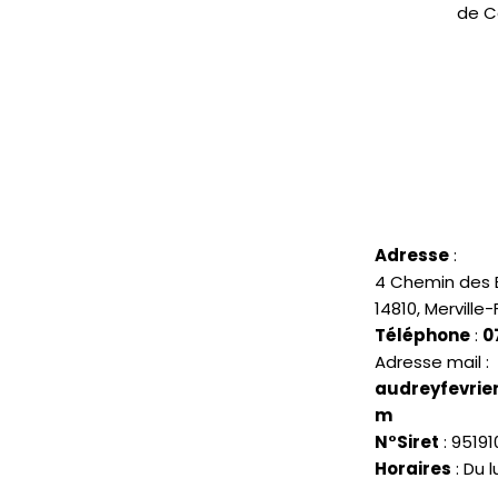
de C
Adresse
:
4 Chemin des
14810, Merville
Téléphone
:
0
Adresse mail :
audreyfevrie
m
N°Siret
: 9519
Horaires
: Du 