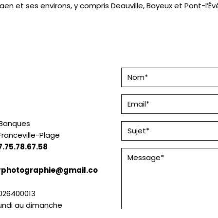
aen et ses environs, y compris Deauville, Bayeux et Pont-l’Év
 Banques
-Franceville-Plage
7.75.78.67.58
rphotographie@gmail.co
1026400013
lundi au dimanche