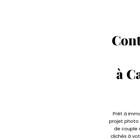
Cont
à C
Prêt à immo
projet photo 
de couple 
clichés à vo