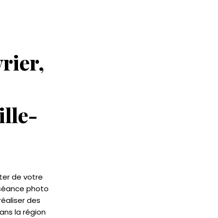
rier,
lle-
ter de votre
e séance photo
éaliser des
ans la région